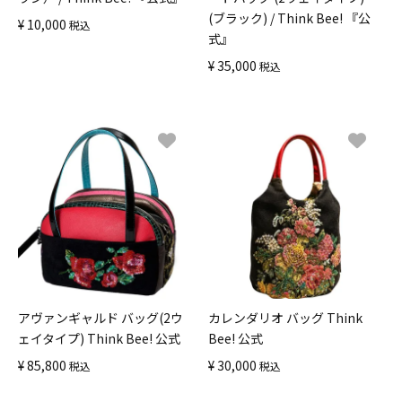
(ブラック) / Think Bee! 『公
¥
10,000
税込
式』
¥
35,000
税込
アヴァンギャルド バッグ(2ウ
カレンダリオ バッグ Think
ェイタイプ) Think Bee! 公式
Bee! 公式
¥
85,800
¥
30,000
税込
税込