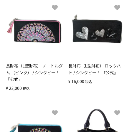
長財布（L型財布） ノートルダ
長財布（L型財布） ロックハー
ム （ピンク） / シンクビー！
ト / シンクビー！ 『公式』
『公式』
¥
16,000
税込
¥
22,000
税込