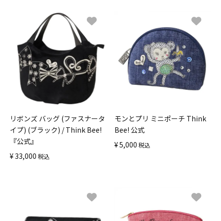
リボンズ バッグ (ファスナータ
モンとプリ ミニポーチ Think
イプ) (ブラック) / Think Bee!
Bee! 公式
『公式』
¥
5,000
税込
¥
33,000
税込