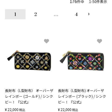
176
件中
1
-
50
件表示
1
2
…
4
長財布（L型財布） オーバーザ
長財布（L型財布) オーバーザ
レインボー (ゴールド) / シンク
レインボー (ブラック) / シンク
ビー！ 『公式』
ビー！ 『公式』
¥
22,000
¥
22,000
税込
税込