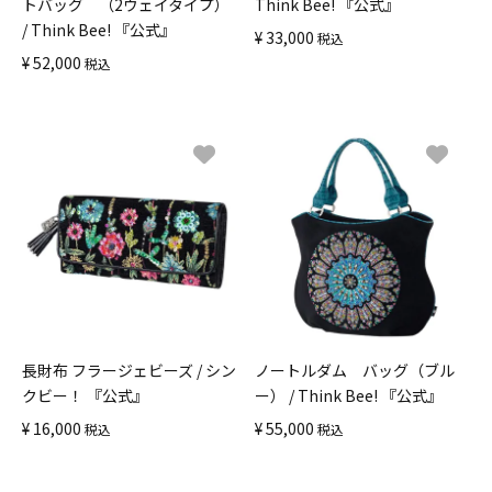
トバッグ （2ウェイタイプ）
Think Bee! 『公式』
/ Think Bee! 『公式』
¥
33,000
税込
¥
52,000
税込
長財布 フラージェビーズ / シン
ノートルダム バッグ（ブル
クビー！ 『公式』
ー） / Think Bee! 『公式』
¥
16,000
¥
55,000
税込
税込