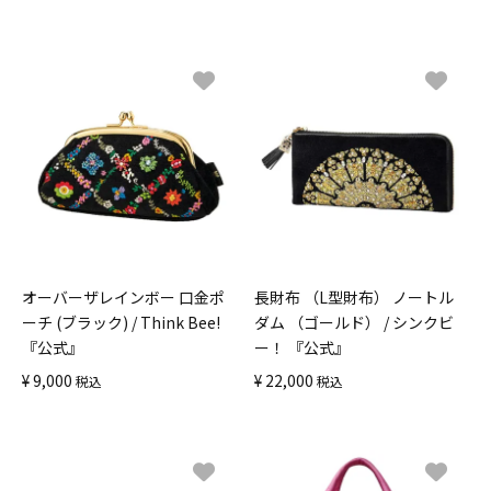
オーバーザレインボー 口金ポ
長財布 （L型財布） ノートル
ーチ (ブラック) / Think Bee!
ダム （ゴールド） / シンクビ
『公式』
ー！ 『公式』
¥
9,000
¥
22,000
税込
税込