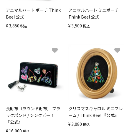
アニマルハート ポーチ Think
アニマルハート ミニポーチ
Bee! 公式
Think Bee! 公式
¥
3,850
¥
3,500
税込
税込
長財布（ラウンド財布） ブラ
クリスマスキャロル ミニフレ
ックポンド / シンクビー！
ーム / Think Bee! 『公式』
『公式』
¥
3,080
税込
¥
16,000
税込