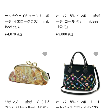
ランナウェイキャッツ ミニポ
オーバーザレインボー 口金ポ
ーチ (イエローグラス) Think
ーチ (ゴールド) / Think Bee!
Bee! 公式
『公式』
¥
4,070
¥
9,000
税込
税込
リボンズ 口金ポーチ（ゴブ
オーバーザレインボー ミニト
ラン） / Think Bee! 『公式』
ートバッグ (2ウェイタイプ)