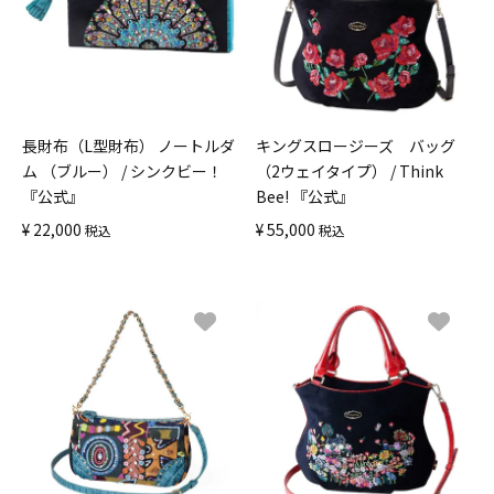
長財布（L型財布） ノートルダ
キングスロージーズ バッグ
ム （ブルー） / シンクビー！
（2ウェイタイプ） / Think
『公式』
Bee! 『公式』
¥
22,000
¥
55,000
税込
税込