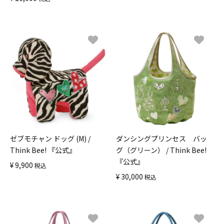
ゼブモチャン ドッグ (M) /
ダンシングプリンセス バッ
Think Bee! 『公式』
グ（グリーン） / Think Bee!
『公式』
¥
9,900
税込
¥
30,000
税込