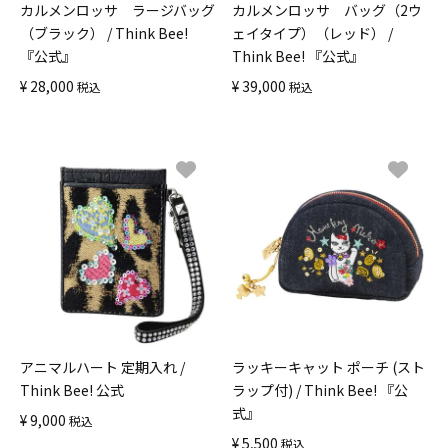
カルメンロッサ ラージバッグ
カルメンロッサ バッグ（2ウ
（ブラック） / Think Bee!
ェイタイプ）（レッド） /
『公式』
Think Bee! 『公式』
¥
28,000
¥
39,000
税込
税込
アニマルハート 定期入れ /
ラッキーキャット ポーチ (スト
Think Bee! 公式
ラップ付) / Think Bee! 『公
式』
¥
9,000
税込
¥
5,500
税込