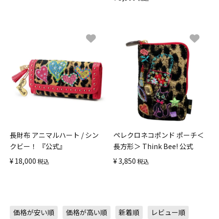
長財布 アニマルハート / シン
ペレクロネコポンド ポーチ＜
クビー！ 『公式』
長方形＞ Think Bee! 公式
¥
18,000
¥
3,850
税込
税込
価格が安い順
価格が高い順
新着順
レビュー順