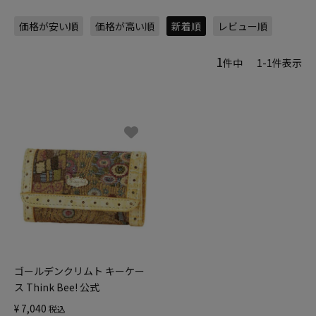
価格が安い順
価格が高い順
新着順
レビュー順
1
件中
1
-
1
件表示
ゴールデンクリムト キーケー
ス Think Bee! 公式
¥
7,040
税込