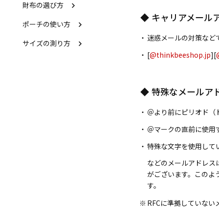
財布の選び方
キャリアメール
ポーチの使い方
迷惑メールの対策など
サイズの測り方
[
@thinkbeeshop.jp
][
特殊なメールア
＠より前にピリオド（
＠マークの直前に使用
特殊な文字を使用して
などのメールアドレスは、
がございます。このよ
す。
RFCに準拠していな