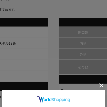
すすめです。
開口部
ステル13％
内側
外側
その他
－
m