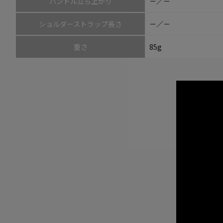
ハンドル立ち上がり
－／－
ショルダーストラップ長さ
－／－
重さ
85g