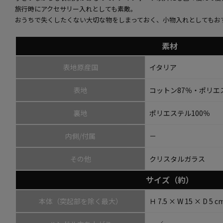
旅行時にアクセサリー入れとしても素敵。
おうちで失くしたくない大切な物をしまっておく、小物入れとしてもお
素材
表地原産国
イタリア
表地
コットン87％・ポリエ
裏地
ポリエステル100％
内側/付属
－
その他
クリスタルガラス
サイズ（約）
本体（突起部を除く最大）
Ｈ 7.5 × W 15 × D 5 c