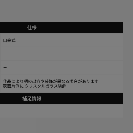
仕様
口金式
－
－
作品により柄の出方や装飾が異なる場合があります
表面片側に クリスタルガラス装飾
補足情報