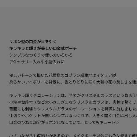
リボン型の口金が目を引く
キラキラと輝きが美しい口金式ポーチ
シンプルなつくりで使い方いろいろ
アクセサリー入れや小物入れに
優しいトーンで描いた花模様のゴブラン織生地はイタリア製。
柔らかいアイボリーを背景に、色とりどりに咲く大輪の花の美しさを繊
キラキラ輝くデコレーションは、全てがクリスタルガラスという贅沢仕
小粒や台座付きなど大小さまざまなクリスタルガラスは、実物は驚くほ
背面にも刺繍とクリスタルガラスのデコレーションを贅沢に施しました
仕切りやポケットが無いシンプルなつくりで、大きく開く口金は出し入
口金のひねり部分がリボンになっていて、とってもキュート♡
小さいながらも収納力があるので、メイクポーチ以外にも色々使えて便