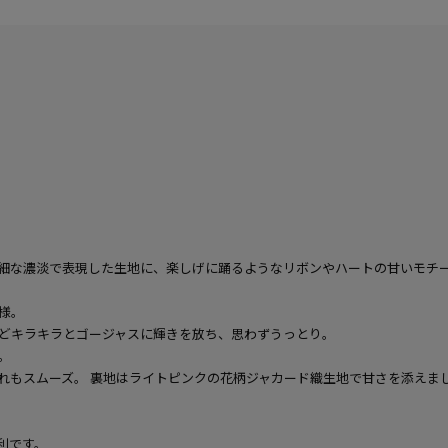
細な濃淡で表現した生地に、楽しげに踊るようなリボンやハートの甘いモチ
様。
どキラキラとゴージャスに輝きを放ち、思わずうっとり。
。
れもスムーズ。 裏地はライトピンクの花柄ジャカード織生地で甘さを添えま
利です。