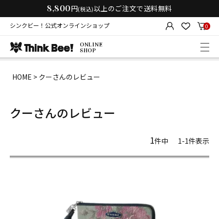
8,800
円
以上のご注文で送料無料
(税込)
シンクビー！公式オンラインショップ
0
ONLINE
SHOP
HOME
クーさんのレビュー
クーさんのレビュー
1
件中
1
-
1
件表示