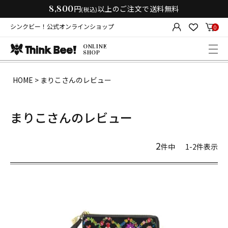
8,800
円
以上のご注文で送料無料
(税込)
シンクビー！公式オンラインショップ
0
ONLINE
SHOP
HOME
まりこさんのレビュー
まりこさんのレビュー
2
件中
1
-
2
件表示