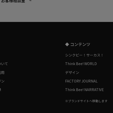
 お客様相談室 ~
◆ コンテンツ
シンクビー！サーカス！
ついて
Think Bee! WORLD
利用
デザイン
ジン
FACTORY JOURNAL
録
Think Bee! NARRATIVE
※ブランドサイトへ移動します