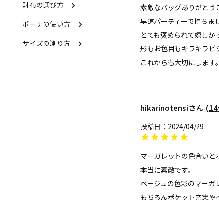
財布の選び方
素敵なバッグありがとうご
早速パーティーで持ちまし
ポーチの使い方
とても褒められて嬉しかっ
サイズの測り方
形もお色目もキラキラビ
これからも大切にします
hikarinotensi
14
投稿日
2024/04/29
マーガレットの色合いと
本当に素敵です。

ベージュの色彩のマーガ