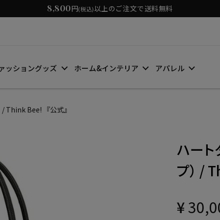
8,800
円
以上のご注文で送料無料
(税込)
ァッショングッズ
ホーム&インテリア
アパレル
hink Bee! 『公式』
ハート
プ） / 
¥
30,0