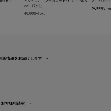
k Bee!
イタイプ）（マーガレット3） / Think B
プ） / Thin
ee! 『公式』
24,000円
（税
40,000円
（税込）
最新情報をお届けします ~
 お客様相談室 ~