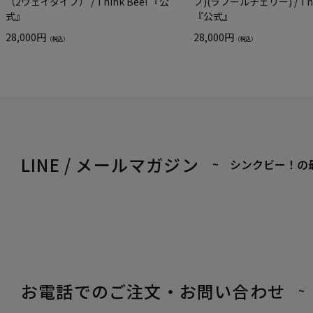
（2ウェイタイプ） / Think Bee! 『公
プ)(ラフールチェリー) / Thin
式』
『公式』
28,000円
28,000円
（税込）
（税込）
LINE / メールマガジン
~ シンクビー！の
お電話でのご注文・お問い合わせ
~