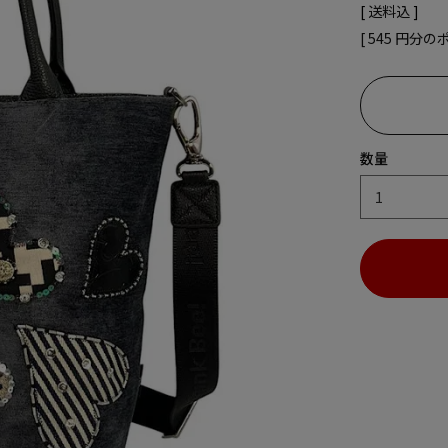
送料込
[
545
円分の