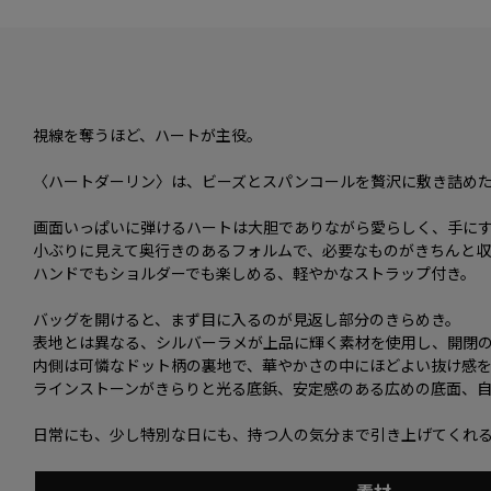
視線を奪うほど、ハートが主役。
〈ハートダーリン〉は、ビーズとスパンコールを贅沢に敷き詰め
画面いっぱいに弾けるハートは大胆でありながら愛らしく、手に
小ぶりに見えて奥行きのあるフォルムで、必要なものがきちんと収
ハンドでもショルダーでも楽しめる、軽やかなストラップ付き。
バッグを開けると、まず目に入るのが見返し部分のきらめき。
表地とは異なる、シルバーラメが上品に輝く素材を使用し、開閉
内側は可憐なドット柄の裏地で、華やかさの中にほどよい抜け感
ラインストーンがきらりと光る底鋲、安定感のある広めの底面、
日常にも、少し特別な日にも、持つ人の気分まで引き上げてくれ