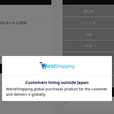
開口部
5％コットン10％
メイン室
内側
外側
ロンテープ
ハンドル
底鋲
その他
－