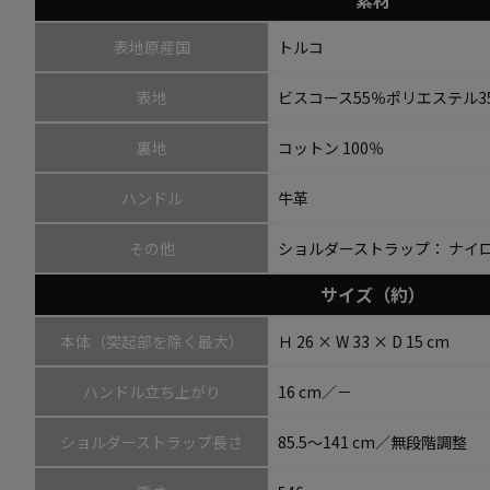
素材
表地原産国
トルコ
表地
ビスコース55％ポリエステル3
裏地
コットン 100％
ハンドル
牛革
その他
ショルダーストラップ： ナイ
サイズ（約）
本体（突起部を除く最大）
Ｈ 26 × W 33 × D 15 cm
ハンドル立ち上がり
16 cm／－
ショルダーストラップ長さ
85.5～141 cm／無段階調整