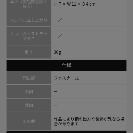
本体（突起部を除く
Ｈ 7 × W 11 × D 4 cm
最大）
ハンドル立ち上がり
－／－
ショルダーストラッ
－／－
プ長さ
重さ
30g
仕様
開口部
ファスナー式
内側
－
外側
－
作品により柄の出方や装飾が異なる場
その他
合があります