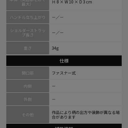
Ｈ 8 × W 10 × D 3 cm
最大）
ハンドル立ち上がり
－／－
ショルダーストラッ
－／－
プ長さ
重さ
34g
仕様
開口部
ファスナー式
内側
－
外側
－
作品により柄の出方や装飾が異なる場
その他
合があります