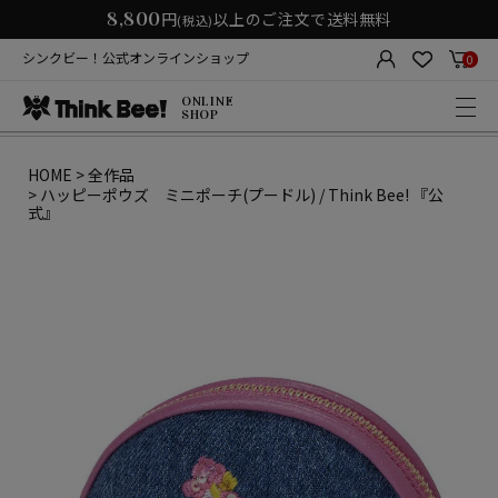
8,800
円
以上のご注文で送料無料
(税込)
シンクビー！公式オンラインショップ
0
ONLINE
SHOP
HOME
全作品
ハッピーポウズ ミニポーチ(プードル) / Think Bee! 『公
式』