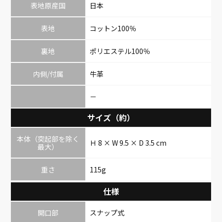
表地原産国
日本
表地
コットン100％
裏地
ポリエステル100％
内側/付属
牛革
－
サイズ（約）
本体（突起部を除く
Ｈ 8 × W 9.5 × D 3.5 cm
最大）
重さ
115g
仕様
開口部
スナップ式