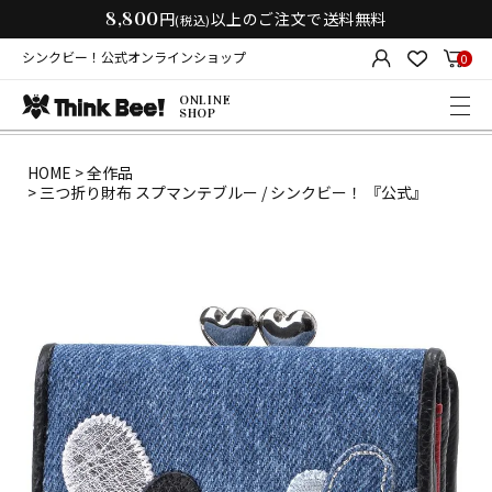
8,800
円
以上のご注文で送料無料
(税込)
シンクビー！公式オンラインショップ
0
ONLINE
SHOP
HOME
全作品
三つ折り財布 スプマンテブルー / シンクビー！ 『公式』