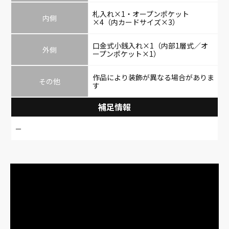
札入れ×1・オープンポケット
内側
×4（内カードサイズ×3）
口金式小銭入れ×1（内部1層式／オ
外側
ープンポケット×1）
作品により装飾が異なる場合がありま
その他
す
補足情報
－