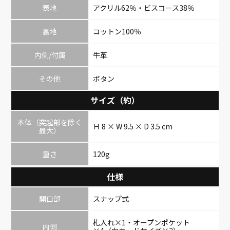
表地
アクリル62％・ビスコース38％
裏地
コットン100％
内側/付属
牛革
その他
ボタン
サイズ（約）
本体（突起部を除く
Ｈ 8 × W 9.5 × D 3.5 cm
最大）
重さ
120g
仕様
開口部
スナップ式
札入れ×1・オープンポケット
内側