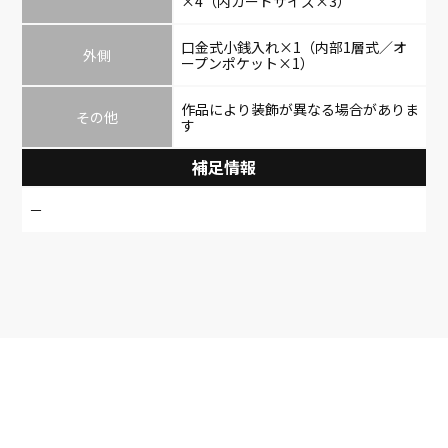
×4（内カードサイズ×3）
口金式小銭入れ×1（内部1層式／オ
外側
ープンポケット×1）
作品により装飾が異なる場合がありま
その他
す
補足情報
－