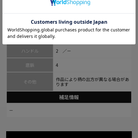
メイン室
1 ／－
ファスナー付ポケット×1・オープン
内側
ポケット×2
外側
ファスナー付ポケット×1
ハンドル
2 ／－
底鋲
4
作品により柄の出方が異なる場合があ
その他
ります
補足情報
－