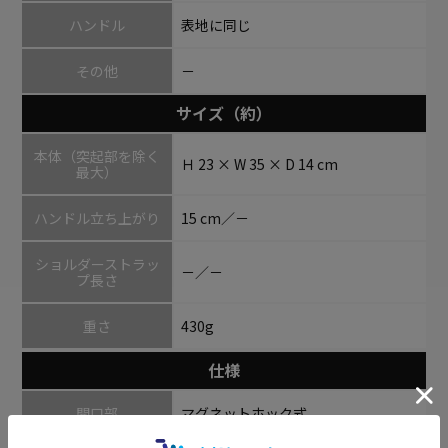
ハンドル
表地に同じ
その他
－
サイズ（約）
本体（突起部を除く
Ｈ 23 × W 35 × D 14 cm
最大）
ハンドル立ち上がり
15 cm／－
ショルダーストラッ
－／－
プ長さ
重さ
430g
仕様
開口部
マグネットホック式