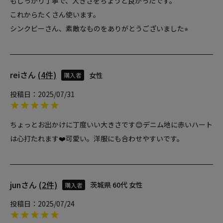
もしっかり丁寧で、大きさをちょうど良かったです。

これからたくさん使います。

シンクビーさん、素敵なものをありがとうございました⭐︎
rei
4
女性
購入者
投稿日
2025/07/31
ちょっとお出かけに丁度いい大きさです😊デニム地に赤いハート
は心打たれます❤️可愛い。洋服にも合わせやすいです。
jun
2
茨城県
60代
女性
購入者
投稿日
2025/07/24