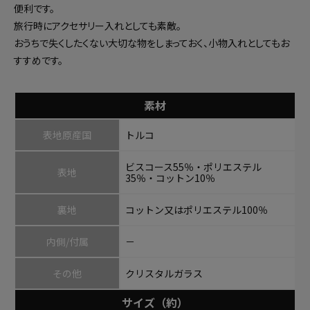
便利です。
旅行時にアクセサリー入れとしても素敵。
おうちで失くしたくない大切な物をしまっておく、小物入れとしてもお
すすめです。
素材
表地原産国
トルコ
ビスコース55％・ポリエステル
表地
35％・コットン10％
裏地
コットン又はポリエステル100％
内側/付属
－
その他
クリスタルガラス
サイズ（約）