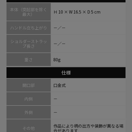
本体（突起部を除く
Ｈ 10 × W 16.5 × D 5 cm
最大）
ハンドル立ち上がり
－／－
ショルダーストラッ
－／－
プ長さ
重さ
80g
仕様
開口部
口金式
内側
－
外側
－
作品により柄の出方や装飾が異なる場
その他
合があります