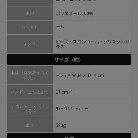
裏地
ポリエステル100％
ハンドル
牛革
ビーズ・スパンコール・クリスタルガ
その他
ラス
サイズ（約）
本体（突起部を除く
Ｈ 26 × W 34 × D 14 cm
最大）
ハンドル立ち上がり
17 cm／－
ショルダーストラッ
97～117 cm／－
プ長さ
重さ
590g