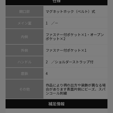
仕様
開口部
マグネットホック（ベルト）式
メイン室
1 ／－
ファスナー付ポケット×1・オープン
内側
ポケット×2
外側
ファスナー付ポケット×1
ハンドル
2 ／ショルダーストラップ付
底鋲
4
作品により柄の出方や装飾が異なる場
その他
合があります表面片側にビーズ、スパ
ンコール刺繍
補足情報