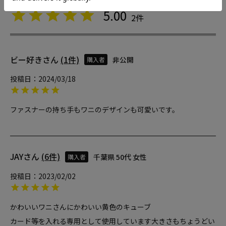
5.00
2
ビー好き
1
非公開
購入者
投稿日
2024/03/18
ファスナーの持ち手もワニのデザインも可愛いです。
JAY
6
千葉県
50代
女性
購入者
投稿日
2023/02/02
かわいいワニさんにかわいい黄色のキューブ

カード等を入れる専用として使用しています大きさもちょうどい