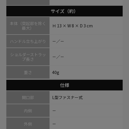
サイズ（約）
本体（突起部を除く
Ｈ 13 × W 8 × D 3 cm
最大）
ハンドル立ち上がり
－／－
ショルダーストラッ
－／－
プ長さ
重さ
40g
仕様
開口部
L型ファスナー式
内側
－
外側
－