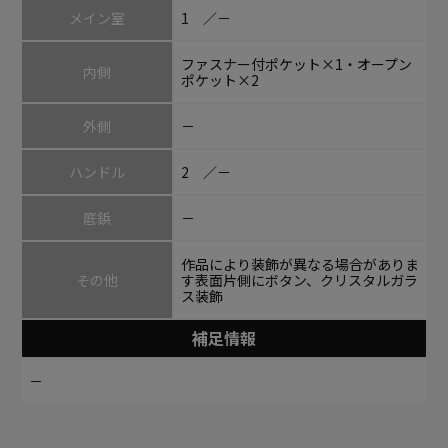
メイン室
1 ／－
ファスナー付ポケット×1・オープン
内側
ポケット×2
外側
－
ハンドル
2 ／－
底鋲
－
作品により装飾が異なる場合がありま
その他
す表面片側にボタン、クリスタルガラ
ス装飾
補足情報
－