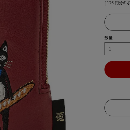
[
126
円分の