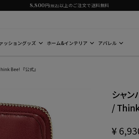
8,800
円
以上のご注文で送料無料
(税込)
ァッショングッズ
ホーム&インテリア
アパレル
nk Bee! 『公式』
シャンパ
/ Thi
¥
6,93