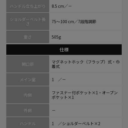
ハンドル立ち上がり
8.5 cm／－
ショルダーベルト長
75～100 cm／7段階調節
さ
重さ
505g
仕様
マグネットホック（フラップ）式・巾
開口部
着式
メイン室
1 ／－
ファスナー付ポケット×1・オープン
内側
ポケット×1
外側
－
ハンドル
1 ／ショルダーベルト×2