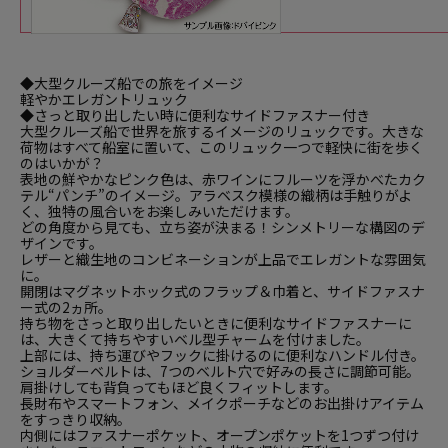
◆大型クルーズ船での旅をイメージ
軽やかエレガントリュック
◆さっと取り出したい時に便利なサイドファスナー付き
大型クルーズ船で世界を旅するイメージのリュックです。大きな
荷物はすべて船室に置いて、このリュック一つで軽快に街を歩く
のはいかが？
表地の鮮やかなピンク色は、赤ワインにフルーツを浮かべたカク
テル“パンチ”のイメージ。アラベスク模様の織柄は手触りがよ
く、独特の風合いをお楽しみいただけます。
どの角度から見ても、立ち姿が決まる！シンメトリーな構図のデ
ザインです。
レザーと織生地のコンビネーションが上品でエレガントな雰囲気
に。
開閉はマグネットホック式のフラップ＆巾着と、サイドファスナ
ー式の2ヵ所。
持ち物をさっと取り出したいときに便利なサイドファスナーに
は、大きくて持ちやすいベル型チャームを付けました。
上部には、持ち運びやフックに掛けるのに便利なハンドル付き。
ショルダーベルトは、7つのベルト穴で好みの長さに調節可能。
肩掛けしても背負ってもほど良くフィットします。
長財布やスマートフォン、メイクポーチなどのお出掛けアイテム
をすっきり収納。
内側にはファスナーポケット、オープンポケットを1つずつ付け