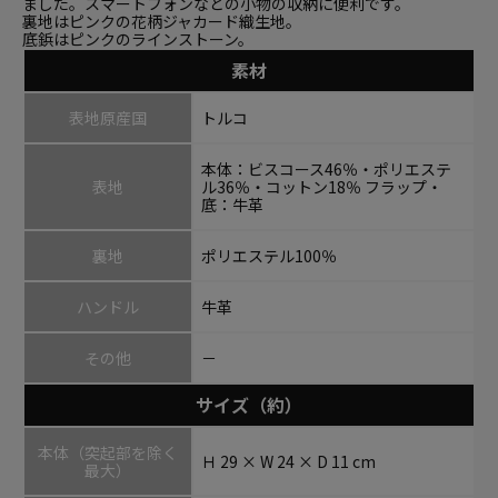
ました。スマートフォンなどの小物の収納に便利です。
裏地はピンクの花柄ジャカード織生地。
底鋲はピンクのラインストーン。
素材
表地原産国
トルコ
本体：ビスコース46％・ポリエステ
表地
ル36％・コットン18％ フラップ・
底：牛革
裏地
ポリエステル100％
ハンドル
牛革
その他
－
サイズ（約）
本体（突起部を除く
Ｈ 29 × W 24 × D 11 cm
最大）