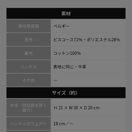
素材
表地原産国
ベルギー
表地
ビスコース72％・ポリエステル28％
裏地
コットン100％
ハンドル
表地に同じ・牛革
その他
－
サイズ（約）
本体（突起部を除く
Ｈ 21 × W 30 × D 20 cm
最大）
ハンドル立ち上がり
18 cm／－