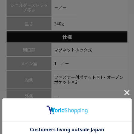
ショルダーストラッ
－／－
プ長さ
重さ
340g
仕様
開口部
マグネットホック式
メイン室
1 ／－
ファスナー付ポケット×1・オープン
内側
ポケット×2
外側
－
ハンドル
2 ／－
底鋲
4