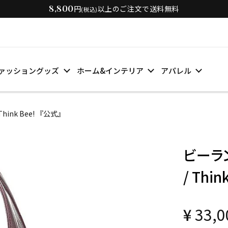
8,800
円
以上のご注文で送料無料
(税込)
ァッショングッズ
ホーム&インテリア
アパレル
nk Bee! 『公式』
ビーラ
/ Thi
¥
33,0