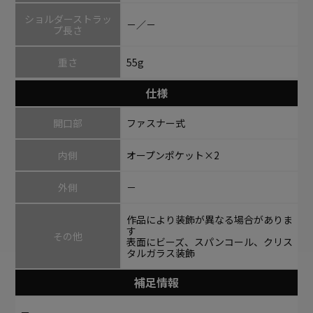
ショルダーストラッ
－／－
プ長さ
重さ
55g
仕様
開口部
ファスナー式
内側
オープンポケット×2
外側
－
作品により装飾が異なる場合がありま
す
その他
表面にビーズ、スパンコール、クリス
タルガラス装飾
補足情報
－