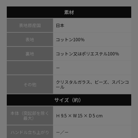
素材
表地原産国
日本
表地
コットン100％
裏地
コットン又はポリエステル100％
－
クリスタルガラス、ビーズ、スパンコ
その他
ール
サイズ（約）
本体（突起部を除く
Ｈ 9.5 × W 15 × D 5 cm
最大）
ハンドル立ち上がり
－／－