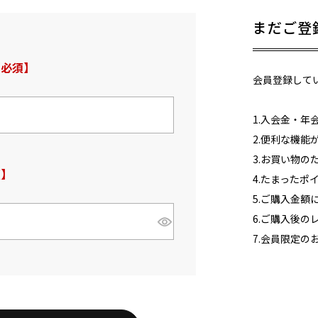
まだご登
必須)
会員登録して
1.入会金・年
2.便利な機
3.お買い物
4.たまったポ
5.ご購入金
6.ご購入後の
7.会員限定