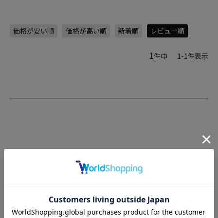
価格が安い順
価格が高い順
新着順
レビュー順
1
件中
1
-
1
件表示
LINE / メールマガジン
~ シンクビー！の最新情報をお届けします ~