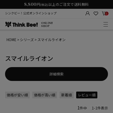
8,800
円
以上のご注文で送料無料
(税込)
シンクビー！公式オンラインショップ
0
ONLINE
SHOP
HOME
シリーズ
スマイルライオン
スマイルライオン
詳細検索
価格が安い順
価格が高い順
新着順
レビュー順
1
件中
1
-
1
件表示