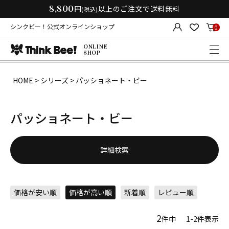
8,800
円
以上のご注文で送料無料
(税込)
シンクビー！公式オンラインショップ
0
ONLINE
SHOP
HOME
シリーズ
パッショネート・ビー
パッショネート・ビー
詳細検索
価格が安い順
価格が高い順
新着順
レビュー順
2
件中
1
-
2
件表示